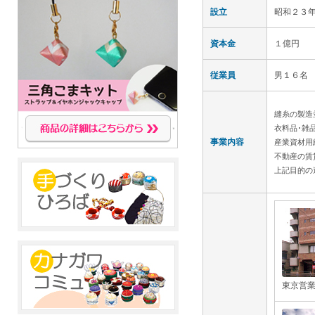
設立
昭和２３
資本金
１億円
従業員
男１６名
縫糸の製造
衣料品･雑
事業内容
産業資材用
不動産の賃
上記目的の
東京営