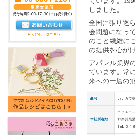
ています。19
しました。
全国に張り巡
会問題になっ
のこと繊維に
の提供を心が
アパレル業界
ています。常
来への一層の
商号
カナガワ
〒２４３
本社所在地
神奈川県
TEL ０