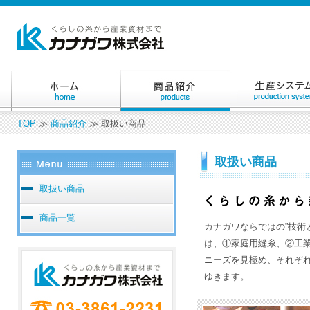
TOP
≫
商品紹介
≫ 取扱い商品
取扱い商品
取扱い商品
商品一覧
カナガワならではの”技術
は、①家庭用縫糸、②工
ニーズを見極め、それぞ
ゆきます。