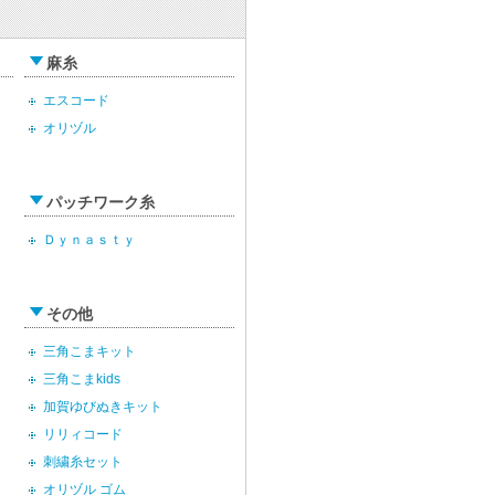
麻糸
エスコード
オリヅル
パッチワーク糸
Ｄｙｎａｓｔｙ
その他
三角こまキット
三角こまkids
加賀ゆびぬきキット
リリィコード
刺繍糸セット
オリヅル ゴム