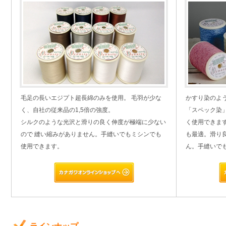
毛足の長いエジプト超長綿のみを使用。 毛羽が少な
かすり染のよ
く、自社の従来品の1,5倍の強度。
「スペック染
シルクのような光沢と滑りの良く伸度が極端に少ない
く使用できま
ので 縫い縮みがありません。手縫いでもミシンでも
も最適。滑り
使用できます。
ん。手縫いで