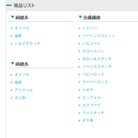
絹縫糸
合繊繊維
オリヅル
シャッペ
金鈴
ソーイングスレット
シルクステッチ
シルコート
ナロースパン
ボタン＆ステッチ
綿縫糸
ジーンズステッチ
ベビーロック
オリヅル
ウーリーロック
金鈴
レオナ
アースベル
エッフェル
タコ糸
エスコード
ラメステッチ
オヤ糸