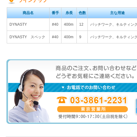
ラインナップ
商品名
番手
糸長
色数
主な用途
DYNASTY
#40
400m
12
パッチワーク、キルティン
DYNASTY スペック
#40
400m
9
パッチワーク、キルティン