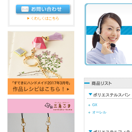
ポリエステルスパン
GX
オーレル
ポリエステルフィラ