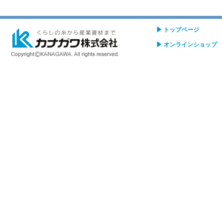
トップページ
オンラインショップ