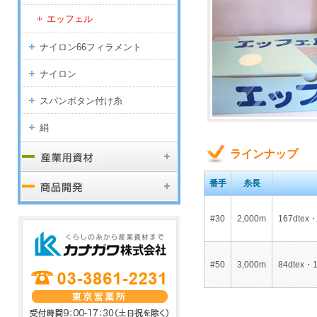
エッフェル
ナイロン66フィラメント
ナイロン
スパンボタン付け糸
絹
ラインナップ
番手
糸長
#30
2,000m
167dte
#50
3,000m
84dtex