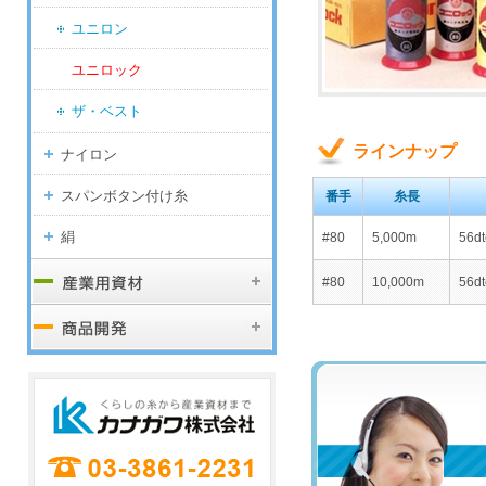
ユニロン
ユニロック
ザ・ベスト
ラインナップ
ナイロン
スパンボタン付け糸
番手
糸長
絹
#80
5,000m
56d
#80
10,000m
56d