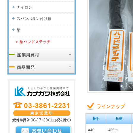
ナイロン
スパンボタン付け糸
絹
絹ハンドステッチ
ラインナップ
番手
糸長
#40
400m